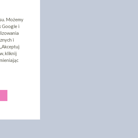
isu. Możemy
k Google i
lizowania
znych i
 „Akceptuj
, kliknij
mieniając