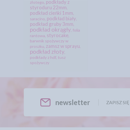
podkłady z
złotego
,
styroduru 22mm
,
podkład cieńki 1mm
,
podkład biały
saracino
,
,
podkład gruby 3mm
,
podkład okrągły
,
folia
styrocake
rantowa
,
,
barwnik spożywczy w
zamsz w sprayu
proszku
,
,
podkład złoty
,
podkłady z hdf
,
tusz
spożywczy
newsletter
ZAPISZ SI