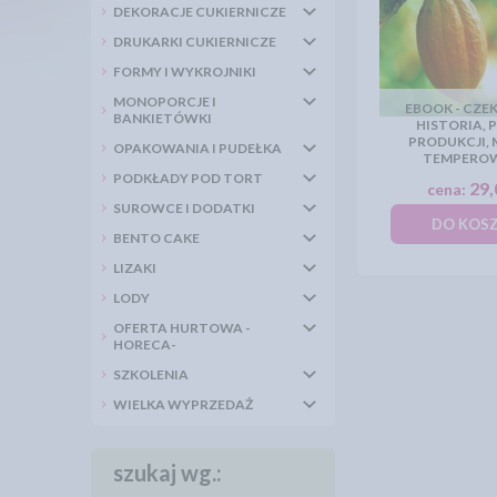
DEKORACJE CUKIERNICZE
DRUKARKI CUKIERNICZE
FORMY I WYKROJNIKI
MONOPORCJE I
EBOOK - CZE
BANKIETÓWKI
HISTORIA, 
PRODUKCJI,
OPAKOWANIA I PUDEŁKA
TEMPERO
PODKŁADY POD TORT
29,
cena:
SUROWCE I DODATKI
DO KOS
BENTO CAKE
LIZAKI
LODY
OFERTA HURTOWA -
HORECA-
SZKOLENIA
WIELKA WYPRZEDAŻ
szukaj wg.: