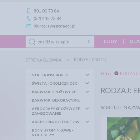
801 00 73 84
(32) 445 73 84
biuro@sweetdecor.pl
LODY
DLA
RODZAJ: EBOOK
STRONA GŁÓWNA
Filtr:
RODZAJ: 
STREFA INSPIRACJI
ŚWIĘTA I OKOLICZNOŚCI
RODZAJ: 
BARWNIKI SPOŻYWCZE
BARWNIKI DEKORACYJNE
SORTUJ:
NAZW
AEROGRAFY SPOŻYWCZE,
ZAMSZOWANIE
AKCESORIA DO TORTÓW
BONY UPOMINKOWE -
VOUCHER'Y