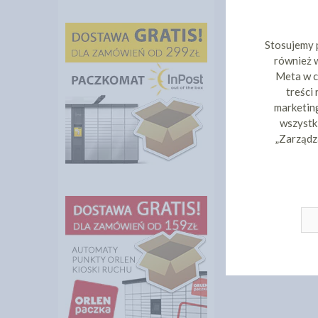
Stosujemy 
również w
Meta w c
treści
marketing
wszystki
„Zarządz