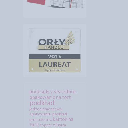
podkłady z styroduru
,
opakowanie na tort
,
podkład
,
jednoelementowe
opakowania
,
podkład
karton na
prostokątny
,
tort
,
topper z lustra