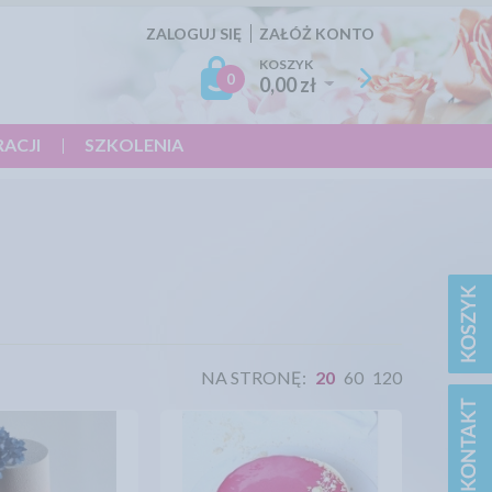
ZALOGUJ SIĘ
ZAŁÓŻ KONTO
KOSZYK
0
0,00 zł
RACJI
SZKOLENIA
NA STRONĘ:
20
60
120