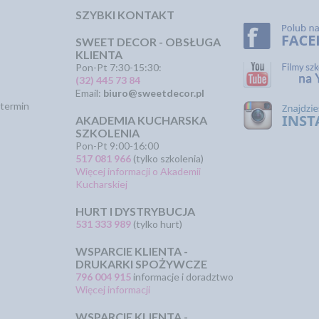
SZYBKI KONTAKT
SWEET DECOR - OBSŁUGA
KLIENTA
Pon-Pt 7:30-15:30:
(32) 445 73 84
Email:
biuro@sweetdecor.pl
termin
AKADEMIA KUCHARSKA
SZKOLENIA
Pon-Pt 9:00-16:00
517 081 966
(tylko szkolenia)
Więcej informacji o Akademii
Kucharskiej
HURT I DYSTRYBUCJA
531 333 989
(tylko hurt)
WSPARCIE KLIENTA -
DRUKARKI SPOŻYWCZE
796 004 915
informacje i doradztwo
Więcej informacji
WSPARCIE KLIENTA -