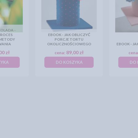
KOLADA -
PROCES
EBOOK - JAK OBLICZYĆ
 METODY
PORCJE TORTU
WANIA
OKOLICZNOŚCIOWEGO
EBOOK - J
00 zł
89,00 zł
cena:
cena
ZYKA
DO KOSZYKA
DO 