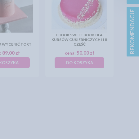
EBOOK SWEETBOOK DLA
KURSÓW CUKIERNICZYCH I I II
AK WYCENIĆ TORT
CZĘŚĆ
89,00 zł
50,00 zł
:
cena:
KOSZYKA
DO KOSZYKA