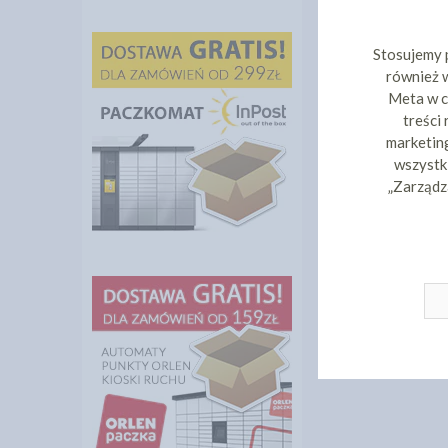
Stosujemy 
również w
Meta w c
treści
marketing
wszystki
„Zarządz