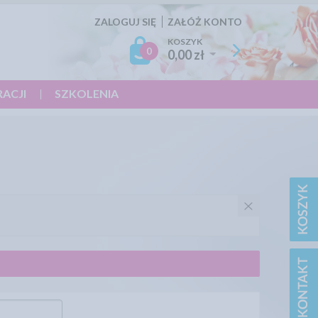
ZALOGUJ SIĘ
ZAŁÓŻ KONTO
KOSZYK
0
0,00 zł
RACJI
SZKOLENIA