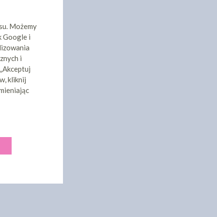
isu. Możemy
k Google i
lizowania
znych i
 „Akceptuj
, kliknij
mieniając