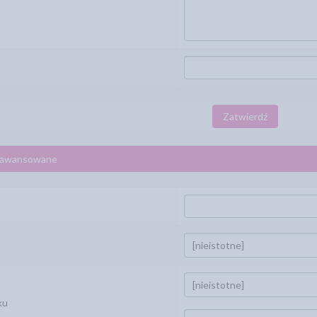
Zatwierdź
aawansowane
ku