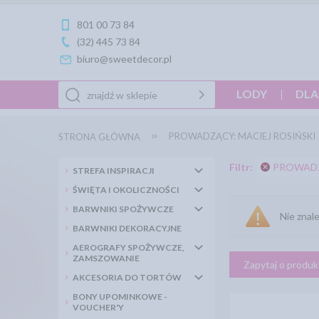
801 00 73 84
(32) 445 73 84
biuro@sweetdecor.pl
LODY
DLA
PROWADZĄCY: MACIEJ ROSIŃSKI
STRONA GŁÓWNA
Filtr:
PROWADZ
STREFA INSPIRACJI
ŚWIĘTA I OKOLICZNOŚCI
BARWNIKI SPOŻYWCZE
Nie znal
BARWNIKI DEKORACYJNE
AEROGRAFY SPOŻYWCZE,
ZAMSZOWANIE
Zapytaj o produk
AKCESORIA DO TORTÓW
BONY UPOMINKOWE -
VOUCHER'Y