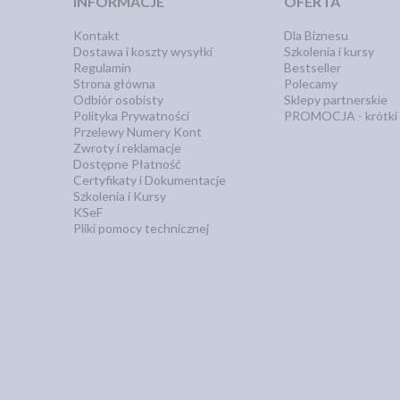
INFORMACJE
OFERTA
Kontakt
Dla Biznesu
Dostawa i koszty wysyłki
Szkolenia i kursy
Regulamin
Bestseller
Strona główna
Polecamy
Odbiór osobisty
Sklepy partnerskie
Polityka Prywatności
PROMOCJA - krótki 
Przelewy Numery Kont
Zwroty i reklamacje
Dostępne Płatność
Certyfikaty i Dokumentacje
Szkolenia i Kursy
KSeF
Pliki pomocy technicznej