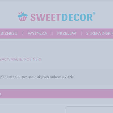
 BIZNESU
WYSYŁKA
PRZELEW
STREFA INSPI
ĄCY: MACIEJ ROSIŃSKI
eziono produktów spełniających zadane kryteria
t