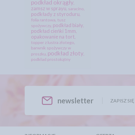
podkład okrągły
,
zamsz w sprayu
,
saracino
,
podkłady z styroduru
,
folia rantowa
,
tusz
podkład biały
spożywczy
,
,
podkład cieńki 1mm
,
opakowanie na tort
,
topper z lustra złotego
,
barwnik spożywczy w
podkład złoty
proszku
,
,
podkład prostokątny
newsletter
ZAPISZ SI