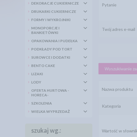
DEKORACJE CUKIERNICZE
Pytanie
DRUKARKI CUKIERNICZE
FORMY I WYKROJNIKI
MONOPORCJE I
Twój adres e-mail
BANKIETÓWKI
OPAKOWANIA I PUDEŁKA
PODKŁADY POD TORT
SUROWCE I DODATKI
BENTO CAKE
Wyszukiwanie z
LIZAKI
LODY
Nazwa produktu
OFERTA HURTOWA -
HORECA-
SZKOLENIA
Kategoria
WIELKA WYPRZEDAŻ
szukaj wg.:
Wartość w słowni