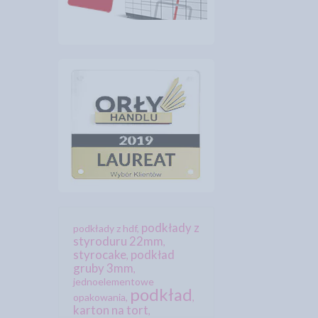
podkłady z
podkłady z hdf
,
styroduru 22mm
,
styrocake
podkład
,
gruby 3mm
,
jednoelementowe
podkład
opakowania
,
,
karton na tort
,