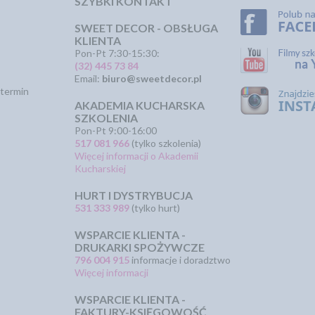
SZYBKI KONTAKT
SWEET DECOR - OBSŁUGA
KLIENTA
Pon-Pt 7:30-15:30:
(32) 445 73 84
Email:
biuro@sweetdecor.pl
termin
AKADEMIA KUCHARSKA
SZKOLENIA
Pon-Pt 9:00-16:00
517 081 966
(tylko szkolenia)
Więcej informacji o Akademii
Kucharskiej
HURT I DYSTRYBUCJA
531 333 989
(tylko hurt)
WSPARCIE KLIENTA -
DRUKARKI SPOŻYWCZE
796 004 915
informacje i doradztwo
Więcej informacji
WSPARCIE KLIENTA -
FAKTURY-KSIĘGOWOŚĆ