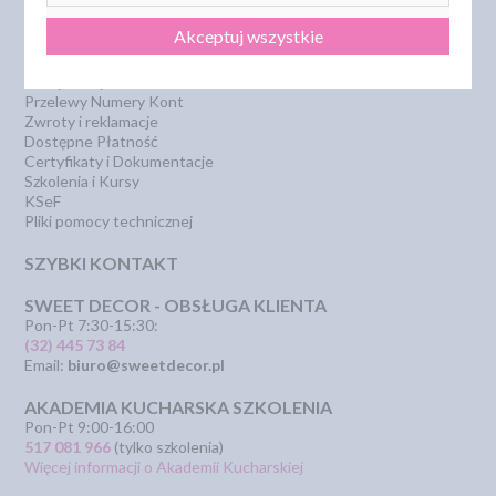
Dostawa i koszty wysyłki
Szkolenia i kursy
Regulamin
Bestseller
Akceptuj wszystkie
Strona główna
Polecamy
Odbiór osobisty
Sklepy partnerskie
Polityka Prywatności
PROMOCJA - krótki termin
Przelewy Numery Kont
Zwroty i reklamacje
Dostępne Płatność
Certyfikaty i Dokumentacje
Szkolenia i Kursy
KSeF
Pliki pomocy technicznej
SZYBKI KONTAKT
SWEET DECOR - OBSŁUGA KLIENTA
Pon-Pt 7:30-15:30:
(32) 445 73 84
Email:
biuro@sweetdecor.pl
AKADEMIA KUCHARSKA SZKOLENIA
Pon-Pt 9:00-16:00
517 081 966
(tylko szkolenia)
Więcej informacji o Akademii Kucharskiej