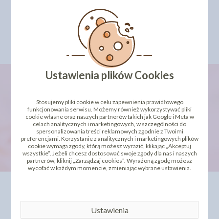
Cena do
Szukaj
Ustawienia plików Cookies
Stosujemy pliki cookie w celu zapewnienia prawidłowego
newsletter
funkcjonowania serwisu. Możemy również wykorzystywać pliki
cookie własne oraz naszych partnerów takich jak Google i Meta w
celach analitycznych i marketingowych, w szczególności do
spersonalizowania treści reklamowych zgodnie z Twoimi
preferencjami. Korzystanie z analitycznych i marketingowych plików
cookie wymaga zgody, którą możesz wyrazić, klikając „Akceptuj
wszystkie”. Jeżeli chcesz dostosować swoje zgody dla nas i naszych
partnerów, kliknij „Zarządzaj cookies”. Wyrażoną zgodę możesz
wycofać w każdym momencie, zmieniając wybrane ustawienia.
INFORMACJE
OFERTA
Kontakt
Dla Biznesu
Ustawienia
Dostawa i koszty wysyłki
Szkolenia i kursy