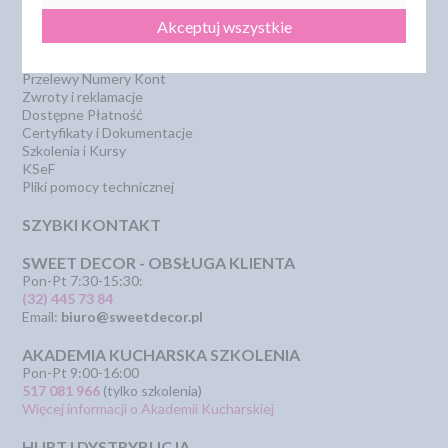
Regulamin
Bestseller
Strona główna
Polecamy
Akceptuj wszystkie
Odbiór osobisty
Sklepy partnerskie
Polityka Prywatności
PROMOCJA - krótki termin
Przelewy Numery Kont
Zwroty i reklamacje
Dostępne Płatność
Certyfikaty i Dokumentacje
Szkolenia i Kursy
KSeF
Pliki pomocy technicznej
SZYBKI KONTAKT
SWEET DECOR - OBSŁUGA KLIENTA
Pon-Pt 7:30-15:30:
(32) 445 73 84
Email:
biuro@sweetdecor.pl
AKADEMIA KUCHARSKA SZKOLENIA
Pon-Pt 9:00-16:00
517 081 966
(tylko szkolenia)
Więcej informacji o Akademii Kucharskiej
HURT I DYSTRYBUCJA