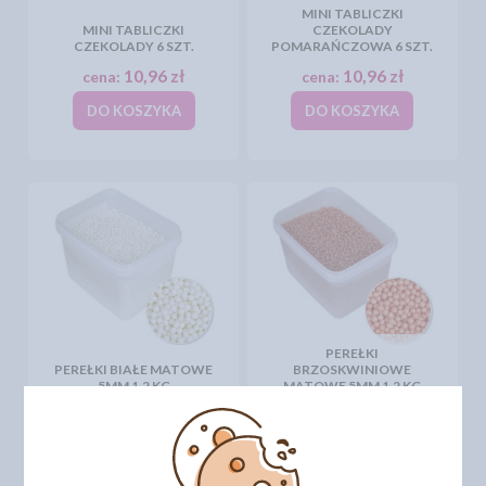
MINI TABLICZKI
MINI TABLICZKI
CZEKOLADY
CZEKOLADY 6 SZT.
POMARAŃCZOWA 6 SZT.
10,96 zł
10,96 zł
cena:
cena:
DO KOSZYKA
DO KOSZYKA
PEREŁKI
PEREŁKI BIAŁE MATOWE
BRZOSKWINIOWE
5MM 1,2 KG
MATOWE 5MM 1,2 KG
102,07 zł
106,14 zł
cena:
cena:
DO KOSZYKA
DO KOSZYKA