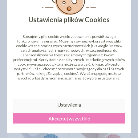
Ustawienia plików Cookies
Stosujemy pliki cookie w celu zapewnienia prawidłowego
funkcjonowania serwisu. Możemy również wykorzystywać pliki
cookie własne oraz naszych partnerów takich jak Google i Meta w
celach analitycznych i marketingowych, w szczególności do
spersonalizowania treści reklamowych zgodnie z Twoimi
preferencjami. Korzystanie z analitycznych i marketingowych plików
PEREŁKI CZARNE
PEREŁKI CZERWONE 5MM
cookie wymaga zgody, którą możesz wyrazić, klikając „Akceptuj
MATOWE 5MM 1,2 KG
1,2 KG
wszystkie”. Jeżeli chcesz dostosować swoje zgody dla nas i naszych
partnerów, kliknij „Zarządzaj cookies”. Wyrażoną zgodę możesz
103,23 zł
111,61 zł
cena:
cena:
wycofać w każdym momencie, zmieniając wybrane ustawienia.
DO KOSZYKA
DO KOSZYKA
Ustawienia
Akceptuj wszystkie