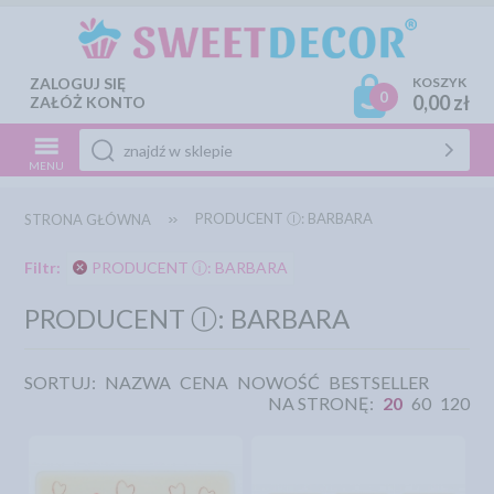
ZALOGUJ SIĘ
KOSZYK
0
0,00 zł
ZAŁÓŻ KONTO
MENU
PRODUCENT Ⓘ: BARBARA
STRONA GŁÓWNA
Filtr:
PRODUCENT ⓘ: BARBARA
PRODUCENT Ⓘ: BARBARA
SORTUJ:
NAZWA
CENA
NOWOŚĆ
BESTSELLER
NA STRONĘ:
20
60
120