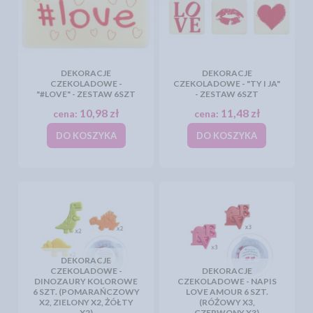
DEKORACJE
DEKORACJE
CZEKOLADOWE -
CZEKOLADOWE - "TY I JA"
"#LOVE" - ZESTAW 6SZT
- ZESTAW 6SZT
10,98 zł
11,48 zł
cena:
cena:
DO KOSZYKA
DO KOSZYKA
DEKORACJE
CZEKOLADOWE -
DEKORACJE
DINOZAURY KOLOROWE
CZEKOLADOWE - NAPIS
6 SZT. (POMARAŃCZOWY
LOVE AMOUR 6 SZT.
X2, ZIELONY X2, ŻÓŁTY
(RÓŻOWY X3,
X2)
CZERWONY X3)