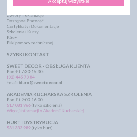
Akceptuj wszystkie
Polityka Prywatności
PROMOCJA - krótki termin
Przelewy Numery Kont
Zwroty i reklamacje
Dostępne Płatność
Certyfikaty i Dokumentacje
Szkolenia i Kursy
KSeF
Pliki pomocy technicznej
SZYBKI KONTAKT
SWEET DECOR - OBSŁUGA KLIENTA
Pon-Pt 7:30-15:30:
(32) 445 73 84
Email:
biuro@sweetdecor.pl
AKADEMIA KUCHARSKA SZKOLENIA
Pon-Pt 9:00-16:00
517 081 966
(tylko szkolenia)
Więcej informacji o Akademii Kucharskiej
HURT I DYSTRYBUCJA
531 333 989
(tylko hurt)