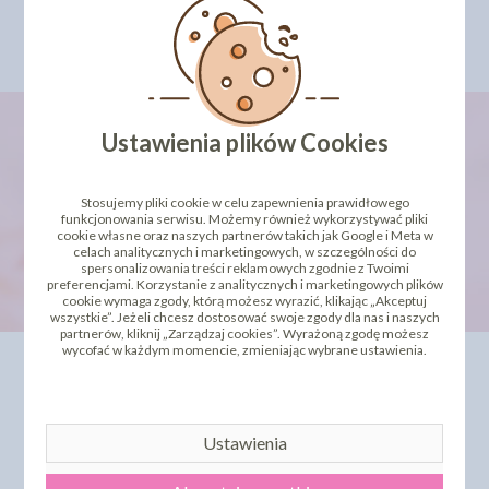
Szukaj
Ustawienia plików Cookies
newsletter
Stosujemy pliki cookie w celu zapewnienia prawidłowego
funkcjonowania serwisu. Możemy również wykorzystywać pliki
cookie własne oraz naszych partnerów takich jak Google i Meta w
celach analitycznych i marketingowych, w szczególności do
spersonalizowania treści reklamowych zgodnie z Twoimi
preferencjami. Korzystanie z analitycznych i marketingowych plików
cookie wymaga zgody, którą możesz wyrazić, klikając „Akceptuj
wszystkie”. Jeżeli chcesz dostosować swoje zgody dla nas i naszych
partnerów, kliknij „Zarządzaj cookies”. Wyrażoną zgodę możesz
wycofać w każdym momencie, zmieniając wybrane ustawienia.
INFORMACJE
OFERTA
Kontakt
Dla Biznesu
Dostawa i koszty wysyłki
Szkolenia i kursy
Ustawienia
Regulamin
Bestseller
Strona główna
Polecamy
Odbiór osobisty
Sklepy partnerskie