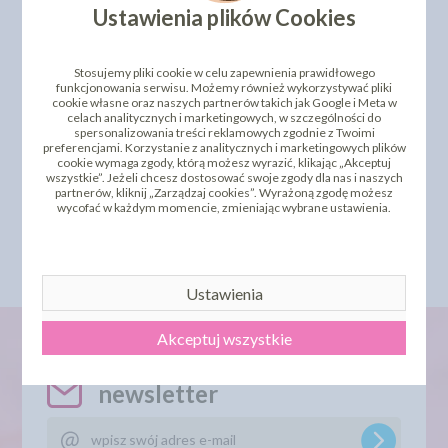
Ustawienia plików Cookies
Stosujemy pliki cookie w celu zapewnienia prawidłowego
funkcjonowania serwisu. Możemy również wykorzystywać pliki
cookie własne oraz naszych partnerów takich jak Google i Meta w
celach analitycznych i marketingowych, w szczególności do
spersonalizowania treści reklamowych zgodnie z Twoimi
PERŁY DEKORACYJNE Z
preferencjami. Korzystanie z analitycznych i marketingowych plików
ORZECHEM LASKOWYM -
cookie wymaga zgody, którą możesz wyrazić, klikając „Akceptuj
RUBINOWE 150G
wszystkie”. Jeżeli chcesz dostosować swoje zgody dla nas i naszych
partnerów, kliknij „Zarządzaj cookies”. Wyrażoną zgodę możesz
22,42 zł
cena:
wycofać w każdym momencie, zmieniając wybrane ustawienia.
DO KOSZYKA
Ustawienia
Akceptuj wszystkie
newsletter