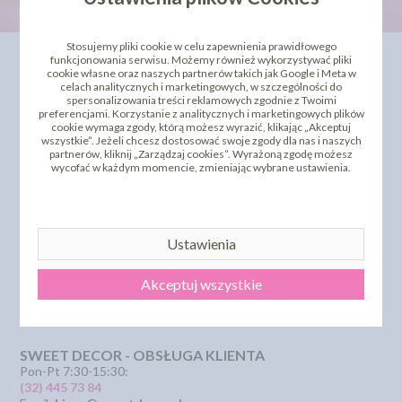
Stosujemy pliki cookie w celu zapewnienia prawidłowego
INFORMACJE
OFERTA
funkcjonowania serwisu. Możemy również wykorzystywać pliki
cookie własne oraz naszych partnerów takich jak Google i Meta w
celach analitycznych i marketingowych, w szczególności do
Kontakt
Dla Biznesu
spersonalizowania treści reklamowych zgodnie z Twoimi
Dostawa i koszty wysyłki
Szkolenia i kursy
preferencjami. Korzystanie z analitycznych i marketingowych plików
Regulamin
Bestseller
cookie wymaga zgody, którą możesz wyrazić, klikając „Akceptuj
wszystkie”. Jeżeli chcesz dostosować swoje zgody dla nas i naszych
Strona główna
Polecamy
partnerów, kliknij „Zarządzaj cookies”. Wyrażoną zgodę możesz
Odbiór osobisty
Sklepy partnerskie
wycofać w każdym momencie, zmieniając wybrane ustawienia.
Polityka Prywatności
PROMOCJA - krótki termin
Przelewy Numery Kont
Zwroty i reklamacje
Dostępne Płatność
Certyfikaty i Dokumentacje
Ustawienia
Szkolenia i Kursy
KSeF
Akceptuj wszystkie
Pliki pomocy technicznej
SZYBKI KONTAKT
SWEET DECOR - OBSŁUGA KLIENTA
Pon-Pt 7:30-15:30:
(32) 445 73 84