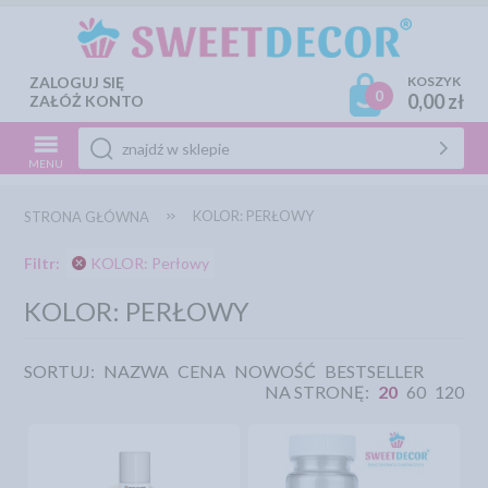
ZALOGUJ SIĘ
KOSZYK
0
0,00 zł
ZAŁÓŻ KONTO
MENU
KOLOR: PERŁOWY
STRONA GŁÓWNA
Filtr:
KOLOR: Perłowy
KOLOR: PERŁOWY
SORTUJ:
NAZWA
CENA
NOWOŚĆ
BESTSELLER
NA STRONĘ:
20
60
120