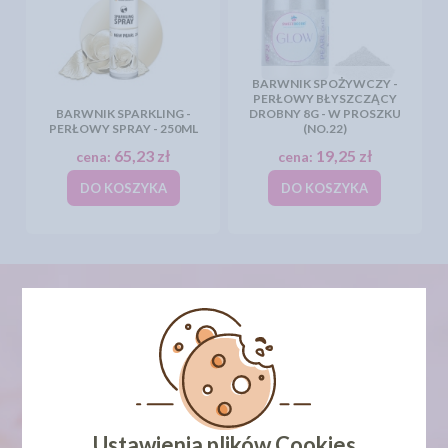
BARWNIK SPOŻYWCZY -
PERŁOWY BŁYSZCZĄCY
BARWNIK SPARKLING -
DROBNY 8G - W PROSZKU
PERŁOWY SPRAY - 250ML
(NO.22)
65,23 zł
19,25 zł
cena:
cena:
DO KOSZYKA
DO KOSZYKA
newsletter
Ustawienia plików Cookies