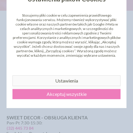
Stosujemy pliki cookie w celu zapewnienia prawidłowego
INFORMACJE
OFERTA
funkcjonowania serwisu. Możemy również wykorzystywać pliki
cookie własne oraz naszych partnerów takich jak Google i Meta w
celach analitycznych i marketingowych, w szczególności do
Kontakt
Dla Biznesu
spersonalizowania treści reklamowych zgodnie z Twoimi
Dostawa i koszty wysyłki
Szkolenia i kursy
preferencjami. Korzystanie z analitycznych i marketingowych plików
Regulamin
Bestseller
cookie wymaga zgody, którą możesz wyrazić, klikając „Akceptuj
wszystkie”. Jeżeli chcesz dostosować swoje zgody dla nas i naszych
Strona główna
Polecamy
partnerów, kliknij „Zarządzaj cookies”. Wyrażoną zgodę możesz
Odbiór osobisty
Sklepy partnerskie
wycofać w każdym momencie, zmieniając wybrane ustawienia.
Polityka Prywatności
PROMOCJA - krótki termin
Przelewy Numery Kont
Zwroty i reklamacje
Dostępne Płatność
Certyfikaty i Dokumentacje
Ustawienia
Szkolenia i Kursy
KSeF
Akceptuj wszystkie
Pliki pomocy technicznej
SZYBKI KONTAKT
SWEET DECOR - OBSŁUGA KLIENTA
Pon-Pt 7:30-15:30:
(32) 445 73 84