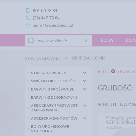
801 00 73 84
(32) 445 73 84
biuro@sweetdecor.pl
LODY
DLA
GRUBOŚĆ: 10 MM
STRONA GŁÓWNA
Filtr:
GRUBOŚĆ
STREFA INSPIRACJI
ŚWIĘTA I OKOLICZNOŚCI
GRUBOŚĆ:
BARWNIKI SPOŻYWCZE
BARWNIKI DEKORACYJNE
SORTUJ:
NAZW
AEROGRAFY SPOŻYWCZE,
ZAMSZOWANIE
AKCESORIA DO TORTÓW
BONY UPOMINKOWE -
VOUCHER'Y