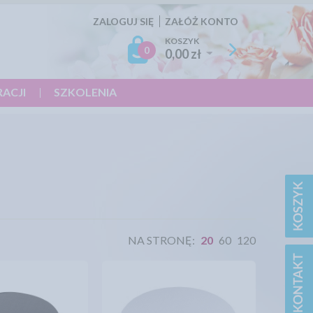
ZALOGUJ SIĘ
ZAŁÓŻ KONTO
KOSZYK
0
0,00 zł
RACJI
SZKOLENIA
NA STRONĘ:
20
60
120