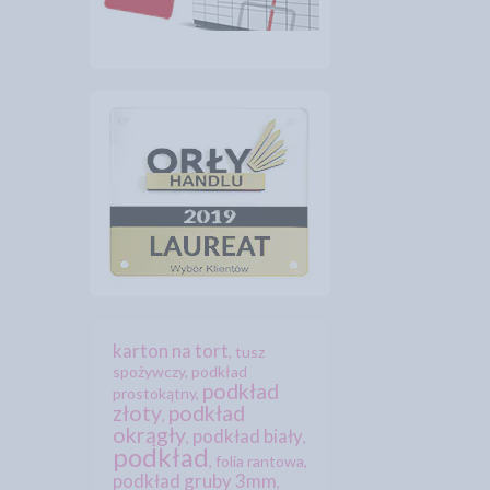
karton na tort
,
tusz
spożywczy
,
podkład
podkład
prostokątny
,
złoty
podkład
,
okrągły
podkład biały
,
,
podkład
,
folia rantowa
,
podkład gruby 3mm
,