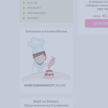
PODKŁAD PO
KOLOR
OKRĄGŁY 40CM
PRODUKT
MDF 9
PROWADZĄCY
40,
cena:
RODZAJ
DO KOS
Szkolenie w formie filmów
Bądź na bieżąco.
Obserwuj nas na Facebooku