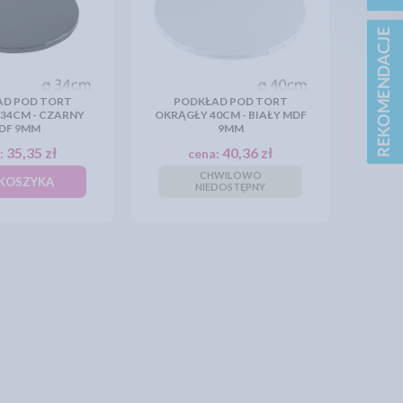
AD POD TORT
PODKŁAD POD TORT
34CM - CZARNY
OKRĄGŁY 40CM - BIAŁY MDF
DF 9MM
9MM
35,35 zł
40,36 zł
:
cena:
CHWILOWO
KOSZYKA
NIEDOSTĘPNY