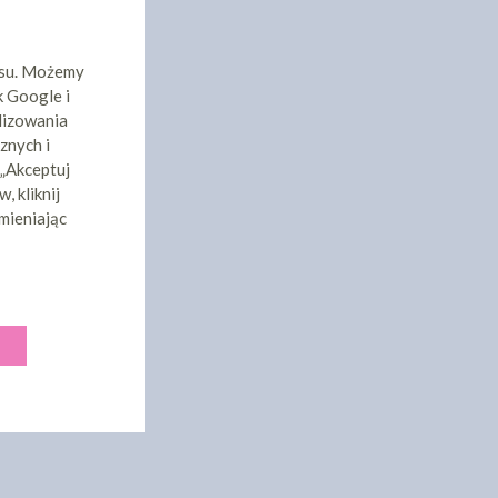
isu. Możemy
k Google i
lizowania
znych i
 „Akceptuj
, kliknij
mieniając