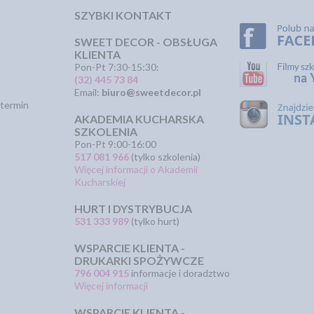
SZYBKI KONTAKT
SWEET DECOR - OBSŁUGA
KLIENTA
Pon-Pt 7:30-15:30:
(32) 445 73 84
Email:
biuro@sweetdecor.pl
termin
AKADEMIA KUCHARSKA
SZKOLENIA
Pon-Pt 9:00-16:00
517 081 966
(tylko szkolenia)
Więcej informacji o Akademii
Kucharskiej
HURT I DYSTRYBUCJA
531 333 989
(tylko hurt)
WSPARCIE KLIENTA -
DRUKARKI SPOŻYWCZE
796 004 915
informacje i doradztwo
Więcej informacji
WSPARCIE KLIENTA -