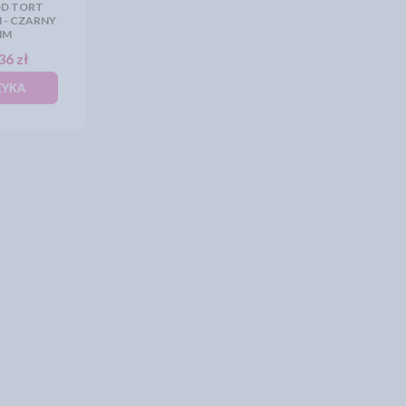
D TORT
 - CZARNY
MM
36 zł
ZYKA