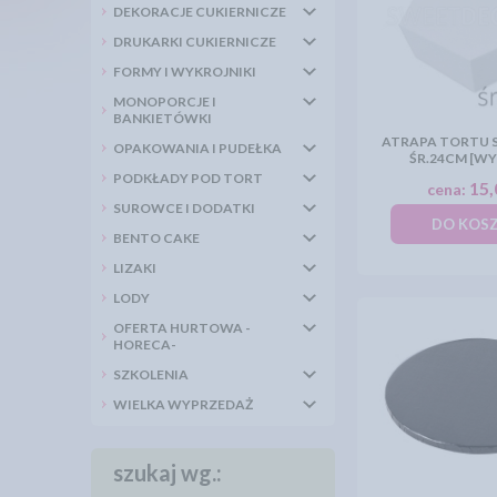
DEKORACJE CUKIERNICZE
DRUKARKI CUKIERNICZE
FORMY I WYKROJNIKI
MONOPORCJE I
BANKIETÓWKI
ATRAPA TORTU 
OPAKOWANIA I PUDEŁKA
ŚR.24CM [WY
PODKŁADY POD TORT
15,
cena:
SUROWCE I DODATKI
DO KOS
BENTO CAKE
LIZAKI
LODY
OFERTA HURTOWA -
HORECA-
SZKOLENIA
WIELKA WYPRZEDAŻ
szukaj wg.: