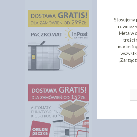
Stosujemy 
również w
Meta w c
treści
marketing
wszystki
„Zarządz