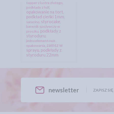
topper z lustra złotego
,
podkłady z hdf
,
opakowanie na tort
,
podkład cieńki 1mm
,
styrocake
saracino
,
,
barwnik spożywczy w
podkłady z
proszku
,
styroduru
,
jednoelementowe
zamsz w
opakowania
,
sprayu
podkłady z
,
styroduru 22mm
newsletter
ZAPISZ SI