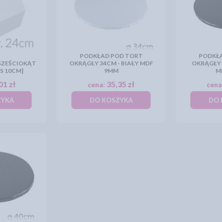
PODKŁAD POD TORT
PODKŁ
SZEŚCIOKĄT
OKRĄGŁY 34CM - BIAŁY MDF
OKRĄGŁY 
S 10CM]
9MM
M
01 zł
35,35 zł
cena:
cena
ZYKA
DO KOSZYKA
DO 