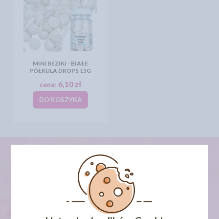
MINI BEZIKI - BIAŁE
PÓŁKULA DROPS 15G
6,10 zł
cena:
DO KOSZYKA
newsletter