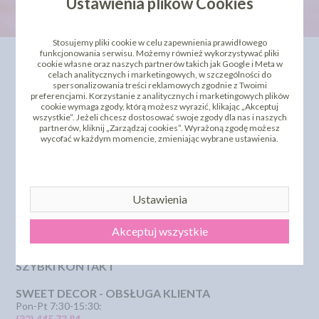
Ustawienia plików Cookies
Stosujemy pliki cookie w celu zapewnienia prawidłowego
funkcjonowania serwisu. Możemy również wykorzystywać pliki
INFORMACJE
OFERTA
cookie własne oraz naszych partnerów takich jak Google i Meta w
celach analitycznych i marketingowych, w szczególności do
Kontakt
Dla Biznesu
spersonalizowania treści reklamowych zgodnie z Twoimi
preferencjami. Korzystanie z analitycznych i marketingowych plików
Dostawa i koszty wysyłki
Szkolenia i kursy
cookie wymaga zgody, którą możesz wyrazić, klikając „Akceptuj
Regulamin
Bestseller
wszystkie”. Jeżeli chcesz dostosować swoje zgody dla nas i naszych
Strona główna
Polecamy
partnerów, kliknij „Zarządzaj cookies”. Wyrażoną zgodę możesz
Odbiór osobisty
Sklepy partnerskie
wycofać w każdym momencie, zmieniając wybrane ustawienia.
Polityka Prywatności
PROMOCJA - krótki termin
Przelewy Numery Kont
Zwroty i reklamacje
Dostępne Płatność
Ustawienia
Certyfikaty i Dokumentacje
Szkolenia i Kursy
KSeF
Akceptuj wszystkie
Pliki pomocy technicznej
SZYBKI KONTAKT
SWEET DECOR - OBSŁUGA KLIENTA
Pon-Pt 7:30-15:30:
(32) 445 73 84